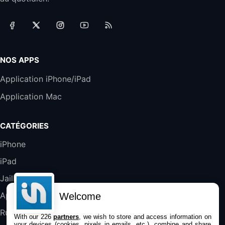
Accessoire iRobot Roomba - Kit de
Rémplacement Roomba Séries 600
19,9€
23,99€
Amazon
Harman Kardon SoundSticks 5 Haut-Parleur
Bluetooth, Noir
NOS APPS
289,47€
317,71€
Boulanger
Application iPhone/iPad
Galaxy S25 FE 6,7\" 5G Nano SIM 128 Go
Application Mac
Blanc
489,99€
647,51€
Fnac (Vendeur Tiers)
CATÉGORIES
DeLonghi ECAM290.22.b
iPhone
357,4€
389,7€
Cdiscount (Vendeur Tiers)
iPad
Jailbreak
Jeu FIFA 20 sur PC (code à télécharger)
45,98€
57,99€
Rue Du Commerce (Vendeur Tiers)
Applications
Welcome
Rumeurs
With our 226
partners
, we wish to store and access information on
your devices (cookies, pixels in emails, etc.), combine and share