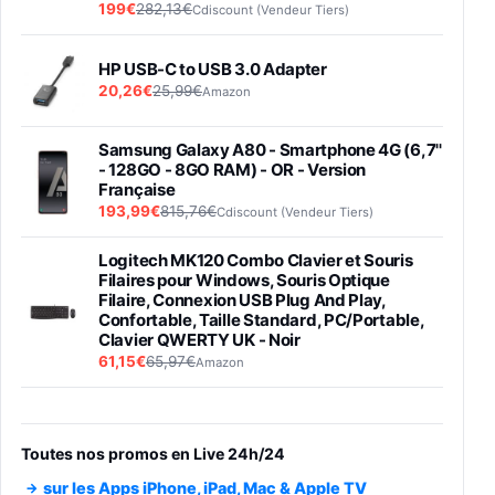
199€
282,13€
Cdiscount (Vendeur Tiers)
HP USB-C to USB 3.0 Adapter
20,26€
25,99€
Amazon
Samsung Galaxy A80 - Smartphone 4G (6,7''
- 128GO - 8GO RAM) - OR - Version
Française
193,99€
815,76€
Cdiscount (Vendeur Tiers)
Logitech MK120 Combo Clavier et Souris
Filaires pour Windows, Souris Optique
Filaire, Connexion USB Plug And Play,
Confortable, Taille Standard, PC/Portable,
Clavier QWERTY UK - Noir
61,15€
65,97€
Amazon
PIONEER PLX-500 Blanche - Platine vinyle à
entraénement direct 3 vitesses (33-45-78
trs/min) avec pre-ampli intégré et port USB
Toutes nos promos en Live 24h/24
348,99€
384,71€
Amazon
sur les Apps iPhone, iPad, Mac & Apple TV