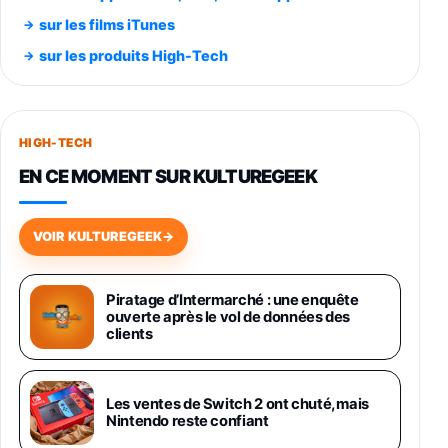
Smartphone SAMSUNG Galaxy S26 Ultra
sur les films iTunes
Noir 256Go
sur les produits High-Tech
891,99€
1199€
Fnac (Vendeur Tiers)
Smartphone SAMSUNG Galaxy S26+ Violet
256Go
HIGH-TECH
749,99€
1240,43€
Fnac (Vendeur Tiers)
EN CE MOMENT SUR KULTUREGEEK
Galaxy S26 256 Go Bleu
648,63€
834,71€
Fnac (Vendeur Tiers)
VOIR KULTUREGEEK
→
Samsung Galaxy Miracle Ultra, Smartphone
Android 5G avec Galaxy AI, 512 Go,
Piratage d’Intermarché : une enquête
Chargeur Secteur Rapide 25W Inclus,
ouverte après le vol de données des
Smartphone déverrouillé, Noir, Version FR
clients
1019€
1399€
Fnac (Vendeur Tiers)
Galaxy S26 Ultra 512 Go Bleu
Les ventes de Switch 2 ont chuté, mais
1019€
1399€
Nintendo reste confiant
Fnac (Vendeur Tiers)