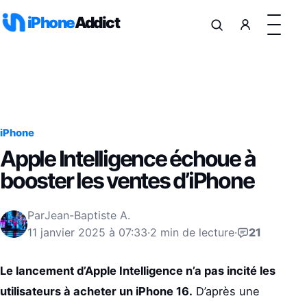
Aller au contenu
iPhone
Addict
iPhone
Apple Intelligence échoue à
booster les ventes d’iPhone
Par
Jean-Baptiste A.
11 janvier 2025 à 07:33
·
2 min de lecture
·
21
Le lancement d’Apple Intelligence n’a pas incité les
utilisateurs à acheter un iPhone 16.
D’après une