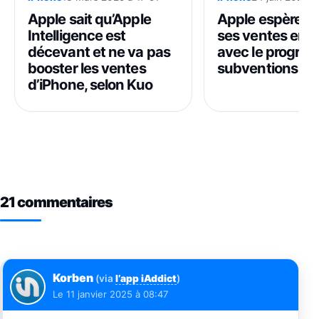
Apple sait qu’Apple
Apple espère b
Intelligence est
ses ventes en 
décevant et ne va pas
avec le progra
booster les ventes
subventions
d’iPhone, selon Kuo
21 commentaires
Korben
(via
l’app iAddict
)
Le
11 janvier 2025 à 08:47