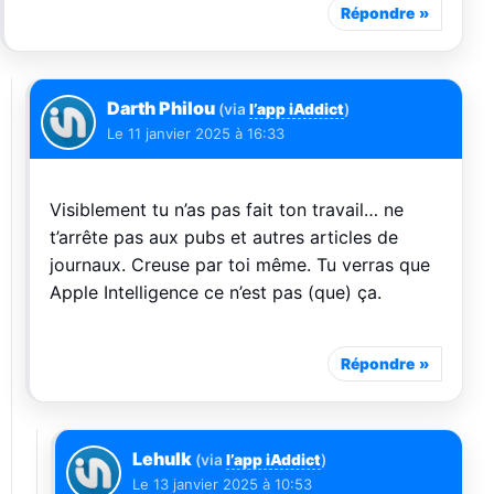
Répondre
Darth Philou
(via
l’app iAddict
)
Le
11 janvier 2025 à 16:33
Visiblement tu n’as pas fait ton travail… ne
t’arrête pas aux pubs et autres articles de
journaux. Creuse par toi même. Tu verras que
Apple Intelligence ce n’est pas (que) ça.
Répondre
Lehulk
(via
l’app iAddict
)
Le
13 janvier 2025 à 10:53