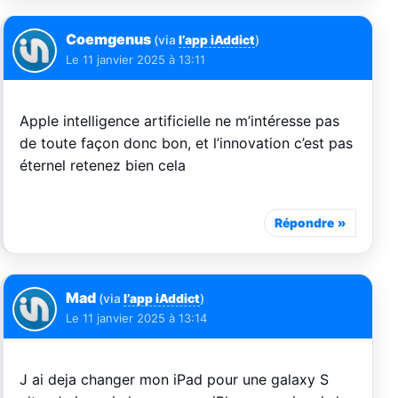
Coemgenus
(via
l’app iAddict
)
Le
11 janvier 2025 à 13:11
Apple intelligence artificielle ne m’intéresse pas
de toute façon donc bon, et l’innovation c’est pas
éternel retenez bien cela
Répondre
Mad
(via
l’app iAddict
)
Le
11 janvier 2025 à 13:14
J ai deja changer mon iPad pour une galaxy S