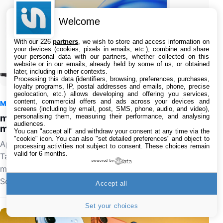
Welcome
With our 226
partners
, we wish to store and access information on
your devices (cookies, pixels in emails, etc.), combine and share
your personal data with our partners, whether collected on this
website or in our emails, already held by some of us, or obtained
later, including in other contexts.
Processing this data (identifiers, browsing, preferences, purchases,
loyalty programs, IP, postal addresses and emails, phone, precise
geolocation, etc.) allows developing and offering you services,
content, commercial offers and ads across your devices and
Mac
6 août 2026 à 19:55
0
screens (including by email, post, SMS, phone, audio, and video),
personalising them, measuring their performance, and analysing
macOS 26.6.1 est disponible, avec macOS 15.7.9 et
audiences.
macOS 14.8.9
You can "accept all" and withdraw your consent at any time via the
"cookie" icon
. You can also "set detailed preferences" and object to
Apple vient de proposer au téléchargement macOS
processing activities not subject to consent. These choices remain
valid for 6 months.
Tahoe 26.6.1 (build 25G76) sur Mac. Il y a également
powered by
macOS Sequoia 15.7.9 (build 24G830) et macOS
Sonoma 14.8.9…
Accept all
Set your choices