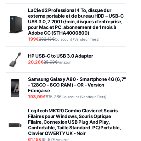
LaCie d2 Professional 4 To, disque dur
externe portable et de bureau HDD – USB-C
USB 3.0, 7 200 tr/min, disques d'entreprise,
pour Mac et PC, abonnement de 1 mois à
Adobe CC (STHA4000800)
199€
282,13€
Cdiscount (Vendeur Tiers)
HP USB-C to USB 3.0 Adapter
20,26€
25,99€
Amazon
Samsung Galaxy A80 - Smartphone 4G (6,7''
- 128GO - 8GO RAM) - OR - Version
Française
193,99€
815,76€
Cdiscount (Vendeur Tiers)
Logitech MK120 Combo Clavier et Souris
Filaires pour Windows, Souris Optique
Filaire, Connexion USB Plug And Play,
Confortable, Taille Standard, PC/Portable,
Clavier QWERTY UK - Noir
61,15€
65,97€
Amazon