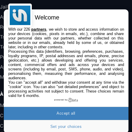
Jailbreak
Jeu FIFA 20 sur PC (code à télécharger)
45,98€
57,99€
Rue Du Commerce (Vendeur Tiers)
Applications
Welcome
Rumeurs
With our 226
partners
, we wish to store and access information on
your devices (cookies, pixels in emails, etc.), combine and share
Trucs & astuces
your personal data with our partners, whether collected on this
website or in our emails, already held by some of us, or obtained
Tests
later, including in other contexts.
Processing this data (identifiers, browsing, preferences, purchases,
loyalty programs, IP, postal addresses and emails, phone, precise
Promos
geolocation, etc.) allows developing and offering you services,
content, commercial offers and ads across your devices and
Apple
screens (including by email, post, SMS, phone, audio, and video),
personalising them, measuring their performance, and analysing
Mac
audiences.
You can "accept all" and withdraw your consent at any time via the
"cookie" icon
. You can also "set detailed preferences" and object to
processing activities not subject to consent. These choices remain
À PROPOS
valid for 6 months.
powered by
Mentions légales
Accept all
Confidentialité
Contact
Set your choices