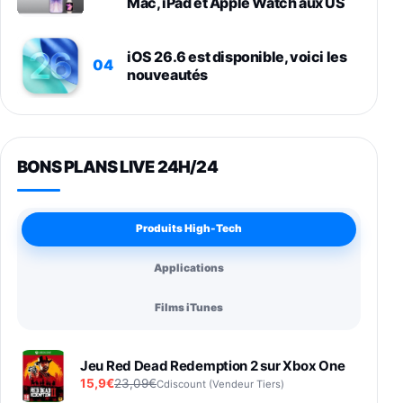
Mac, iPad et Apple Watch aux US
iOS 26.6 est disponible, voici les
04
nouveautés
BONS PLANS LIVE 24H/24
Produits High-Tech
Applications
Films iTunes
Jeu Red Dead Redemption 2 sur Xbox One
15,9€
23,09€
Cdiscount (Vendeur Tiers)