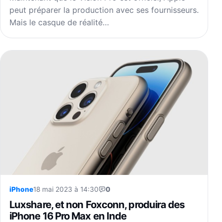
prévisions à la baisse
peut préparer la production avec ses fournisseurs.
Mais le casque de réalité…
iPhone
18 mai 2023 à 14:30
0
Luxshare, et non Foxconn, produira des
iPhone 16 Pro Max en Inde