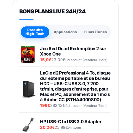
BONS PLANS LIVE 24H/24
Produits
Applications
Films iTunes
High-Tech
Jeu Red Dead Redemption 2 sur
Xbox One
15,9€
23,09€
Cdiscount (Vendeur Tiers)
LaCie d2 Professional 4 To, disque
dur externe portable et de bureau
HDD – USB-C USB 3.0, 7 200
tr/min, disques d'entreprise, pour
Mac et PC, abonnement de 1 mois
à Adobe CC (STHA4000800)
199€
282,13€
Cdiscount (Vendeur Tiers)
HP USB-C to USB 3.0 Adapter
20,26€
25,99€
Amazon