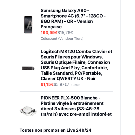
Samsung Galaxy A80 -
Smartphone 4G (6,7'' - 128GO -
8GO RAM) - OR - Version
Française
193,99€
815,76€
Cdiscount (Vendeur Tiers)
Logitech MK120 Combo Clavier et
Souris Filaires pour Windows,
Souris Optique Filaire, Connexion
USB Plug And Play, Confortable,
Taille Standard, PC/Portable,
Clavier QWERTY UK - Noir
61,15€
65,97€
Amazon
PIONEER PLX-500 Blanche -
Platine vinyle à entraénement
direct 3 vitesses (33-45-78
trs/min) avec pre-ampli intégré et
port USB
348,99€
384,71€
Amazon
Toutes nos promos en Live 24h/24