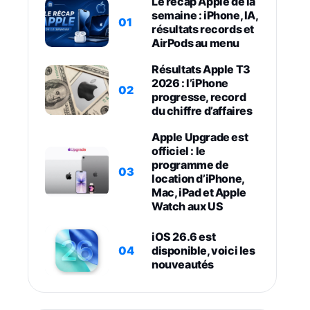
Le récap Apple de la
semaine : iPhone, IA,
01
résultats records et
AirPods au menu
Résultats Apple T3
2026 : l’iPhone
02
progresse, record
du chiffre d’affaires
Apple Upgrade est
officiel : le
programme de
03
location d’iPhone,
Mac, iPad et Apple
Watch aux US
iOS 26.6 est
04
disponible, voici les
nouveautés