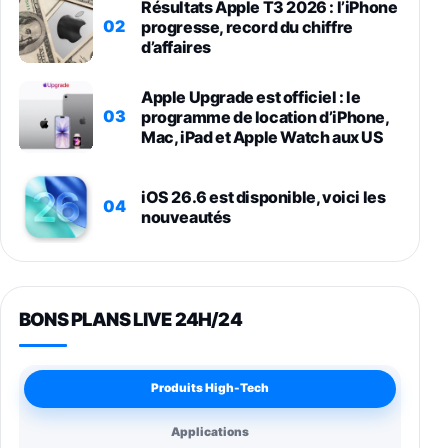
Résultats Apple T3 2026 : l’iPhone
02
progresse, record du chiffre
d’affaires
Apple Upgrade est officiel : le
03
programme de location d’iPhone,
Mac, iPad et Apple Watch aux US
iOS 26.6 est disponible, voici les
04
nouveautés
BONS PLANS LIVE 24H/24
Produits High-Tech
Applications