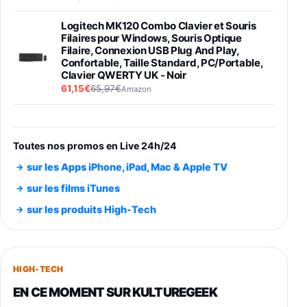
Logitech MK120 Combo Clavier et Souris
Filaires pour Windows, Souris Optique
Filaire, Connexion USB Plug And Play,
Confortable, Taille Standard, PC/Portable,
Clavier QWERTY UK - Noir
61,15€
65,97€
Amazon
PIONEER PLX-500 Blanche - Platine vinyle à
entraénement direct 3 vitesses (33-45-78
trs/min) avec pre-ampli intégré et port USB
Toutes nos promos en Live 24h/24
348,99€
384,71€
Amazon
sur les Apps iPhone, iPad, Mac & Apple TV
Smartphone SAMSUNG Galaxy S26 Ultra
sur les films iTunes
Noir 256Go
sur les produits High-Tech
891,99€
1199€
Fnac (Vendeur Tiers)
Smartphone SAMSUNG Galaxy S26+ Violet
256Go
HIGH-TECH
749,99€
1240,43€
Fnac (Vendeur Tiers)
EN CE MOMENT SUR KULTUREGEEK