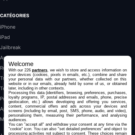
Blanc
489,99€
647,51€
Fnac (Vendeur Tiers)
CATÉGORIES
DeLonghi ECAM290.22.b
iPhone
357,4€
389,7€
Cdiscount (Vendeur Tiers)
iPad
Jailbreak
Jeu FIFA 20 sur PC (code à télécharger)
45,98€
57,99€
Rue Du Commerce (Vendeur Tiers)
Applications
Welcome
Rumeurs
With our 226
partners
, we wish to store and access information on
your devices (cookies, pixels in emails, etc.), combine and share
Trucs & astuces
your personal data with our partners, whether collected on this
website or in our emails, already held by some of us, or obtained
Tests
later, including in other contexts.
Processing this data (identifiers, browsing, preferences, purchases,
loyalty programs, IP, postal addresses and emails, phone, precise
Promos
geolocation, etc.) allows developing and offering you services,
content, commercial offers and ads across your devices and
Apple
screens (including by email, post, SMS, phone, audio, and video),
personalising them, measuring their performance, and analysing
Mac
audiences.
You can "accept all" and withdraw your consent at any time via the
"cookie" icon
. You can also "set detailed preferences" and object to
processing activities not subject to consent. These choices remain