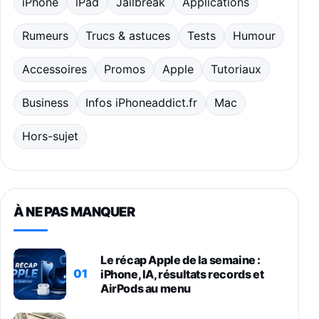
iPhone
iPad
Jailbreak
Applications
Rumeurs
Trucs & astuces
Tests
Humour
Accessoires
Promos
Apple
Tutoriaux
Business
Infos iPhoneaddict.fr
Mac
Hors-sujet
À NE PAS MANQUER
Le récap Apple de la semaine :
01
iPhone, IA, résultats records et
AirPods au menu