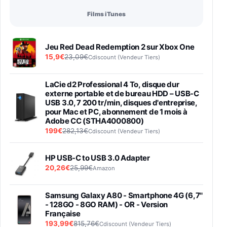
Films iTunes
Jeu Red Dead Redemption 2 sur Xbox One
15,9€
23,09€
Cdiscount (Vendeur Tiers)
LaCie d2 Professional 4 To, disque dur
externe portable et de bureau HDD – USB-C
USB 3.0, 7 200 tr/min, disques d'entreprise,
pour Mac et PC, abonnement de 1 mois à
Adobe CC (STHA4000800)
199€
282,13€
Cdiscount (Vendeur Tiers)
HP USB-C to USB 3.0 Adapter
20,26€
25,99€
Amazon
Samsung Galaxy A80 - Smartphone 4G (6,7''
- 128GO - 8GO RAM) - OR - Version
Française
193,99€
815,76€
Cdiscount (Vendeur Tiers)