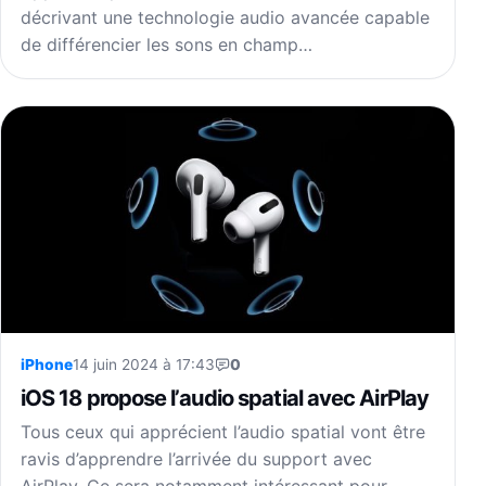
décrivant une technologie audio avancée capable
de différencier les sons en champ…
iPhone
14 juin 2024 à 17:43
0
iOS 18 propose l’audio spatial avec AirPlay
Tous ceux qui apprécient l’audio spatial vont être
ravis d’apprendre l’arrivée du support avec
AirPlay. Ce sera notamment intéressant pour…