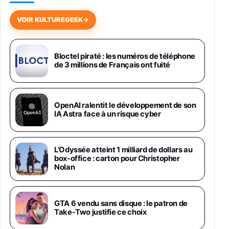
Galaxy S26 256 Go Bleu
648,63€
834,71€
Fnac (Vendeur Tiers)
VOIR KULTUREGEEK
→
Samsung Galaxy Miracle Ultra, Smartphone
Android 5G avec Galaxy AI, 512 Go,
Chargeur Secteur Rapide 25W Inclus,
Bloctel piraté : les numéros de téléphone
de 3 millions de Français ont fuité
Smartphone déverrouillé, Noir, Version FR
1019€
1399€
Fnac (Vendeur Tiers)
Galaxy S26 Ultra 512 Go Bleu
OpenAI ralentit le développement de son
1019€
1399€
IA Astra face à un risque cyber
Fnac (Vendeur Tiers)
Galaxy S26 Ultra 256 Go Violet
L’Odyssée atteint 1 milliard de dollars au
892€
1199€
Fnac (Vendeur Tiers)
box-office : carton pour Christopher
Nolan
Philips SHK2000BL - Casque Enfant - Bleu &
Répartiteur Audio 5 Casques, Blanc
24,94€
29,96€
GTA 6 vendu sans disque : le patron de
Fnac (Vendeur Tiers)
Take-Two justifie ce choix
Asus RT-AC59U Routeur sans Fil Double