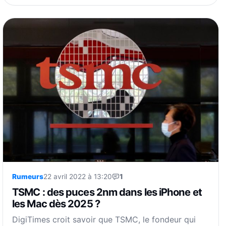
Rumeurs
22 avril 2022 à 13:20
1
TSMC : des puces 2nm dans les iPhone et
les Mac dès 2025 ?
DigiTimes croit savoir que TSMC, le fondeur qui