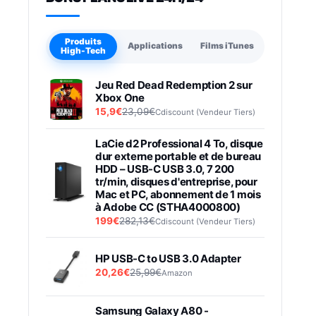
Produits
Applications
Films iTunes
High-Tech
Jeu Red Dead Redemption 2 sur
Xbox One
15,9€
23,09€
Cdiscount (Vendeur Tiers)
LaCie d2 Professional 4 To, disque
dur externe portable et de bureau
HDD – USB-C USB 3.0, 7 200
tr/min, disques d'entreprise, pour
Mac et PC, abonnement de 1 mois
à Adobe CC (STHA4000800)
199€
282,13€
Cdiscount (Vendeur Tiers)
HP USB-C to USB 3.0 Adapter
20,26€
25,99€
Amazon
Samsung Galaxy A80 -