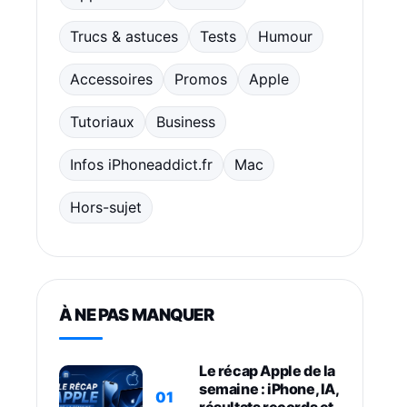
Trucs & astuces
Tests
Humour
Accessoires
Promos
Apple
Tutoriaux
Business
Infos iPhoneaddict.fr
Mac
Hors-sujet
À NE PAS MANQUER
Le récap Apple de la
semaine : iPhone, IA,
01
résultats records et