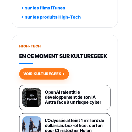
891,99€
1199€
Fnac (Vendeur Tiers)
sur les films iTunes
Smartphone SAMSUNG Galaxy
sur les produits High-Tech
S26+ Violet 256Go
749,99€
1240,43€
Fnac (Vendeur Tiers)
Galaxy S26 256 Go Bleu
HIGH-TECH
648,63€
834,71€
Fnac (Vendeur Tiers)
EN CE MOMENT SUR KULTUREGEEK
Samsung Galaxy Miracle Ultra,
Smartphone Android 5G avec
VOIR KULTUREGEEK
→
Galaxy AI, 512 Go, Chargeur
Secteur Rapide 25W Inclus,
Smartphone déverrouillé, Noir,
Version FR
OpenAI ralentit le
1019€
1399€
développement de son IA
Fnac (Vendeur Tiers)
Astra face à un risque cyber
Galaxy S26 Ultra 512 Go Bleu
1019€
1399€
Fnac (Vendeur Tiers)
L’Odyssée atteint 1 milliard de
dollars au box-office : carton
pour Christopher Nolan