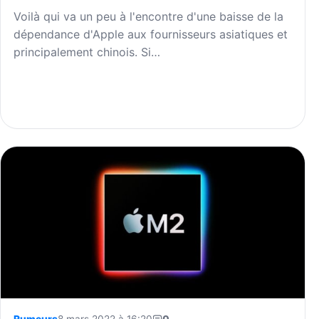
Voilà qui va un peu à l'encontre d'une baisse de la
dépendance d'Apple aux fournisseurs asiatiques et
principalement chinois. Si…