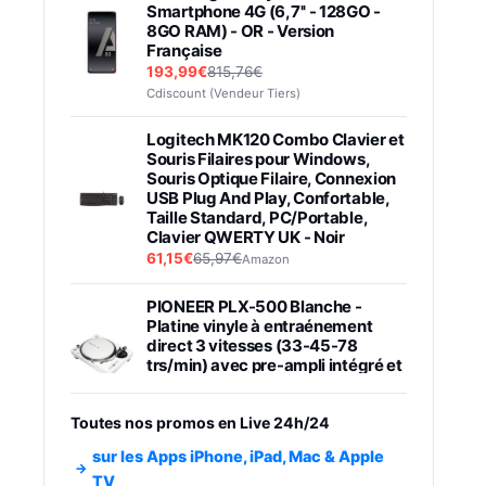
Smartphone 4G (6,7'' - 128GO -
8GO RAM) - OR - Version
Française
193,99€
815,76€
Cdiscount (Vendeur Tiers)
Logitech MK120 Combo Clavier et
Souris Filaires pour Windows,
Souris Optique Filaire, Connexion
USB Plug And Play, Confortable,
Taille Standard, PC/Portable,
Clavier QWERTY UK - Noir
61,15€
65,97€
Amazon
PIONEER PLX-500 Blanche -
Platine vinyle à entraénement
direct 3 vitesses (33-45-78
trs/min) avec pre-ampli intégré et
port USB
348,99€
384,71€
Amazon
Toutes nos promos en Live 24h/24
Smartphone SAMSUNG Galaxy
sur les Apps iPhone, iPad, Mac & Apple
S26 Ultra Noir 256Go
TV