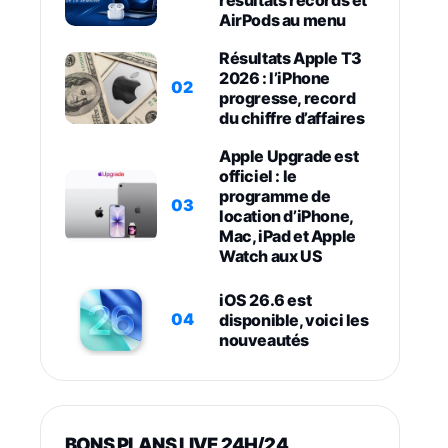
AirPods au menu
Résultats Apple T3
2026 : l’iPhone
02
progresse, record
du chiffre d’affaires
Apple Upgrade est
officiel : le
programme de
03
location d’iPhone,
Mac, iPad et Apple
Watch aux US
iOS 26.6 est
04
disponible, voici les
nouveautés
BONS PLANS LIVE 24H/24