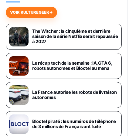
Galaxy S26 256 Go Bleu
648,63€
834,71€
Fnac (Vendeur Tiers)
VOIR KULTUREGEEK
→
Samsung Galaxy Miracle Ultra, Smartphone
Android 5G avec Galaxy AI, 512 Go,
The Witcher : la cinquième et dernière
Chargeur Secteur Rapide 25W Inclus,
saison de la série Netflix serait repoussée
Smartphone déverrouillé, Noir, Version FR
à 2027
1019€
1399€
Fnac (Vendeur Tiers)
Galaxy S26 Ultra 512 Go Bleu
Le récap tech de la semaine : IA, GTA 6,
1019€
1399€
robots autonomes et Bloctel au menu
Fnac (Vendeur Tiers)
Galaxy S26 Ultra 256 Go Violet
La France autorise les robots de livraison
892€
1199€
Fnac (Vendeur Tiers)
autonomes
Philips SHK2000BL - Casque Enfant - Bleu &
Répartiteur Audio 5 Casques, Blanc
24,94€
29,96€
Bloctel piraté : les numéros de téléphone
Fnac (Vendeur Tiers)
de 3 millions de Français ont fuité
Asus RT-AC59U Routeur sans Fil Double