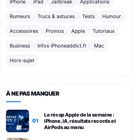
iPhone
iPad
Jailbreak
Applications
Rumeurs
Trucs & astuces
Tests
Humour
Accessoires
Promos
Apple
Tutoriaux
Business
Infos iPhoneaddict.fr
Mac
Hors-sujet
À NE PAS MANQUER
Le récap Apple de la semaine :
01
iPhone, IA, résultats records et
AirPods au menu