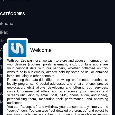
Blanc
489,99€
647,51€
Fnac (Vendeur Tiers)
CATÉGORIES
DeLonghi ECAM290.22.b
iPhone
357,4€
389,7€
Cdiscount (Vendeur Tiers)
iPad
Jailbreak
Jeu FIFA 20 sur PC (code à télécharger)
45,98€
57,99€
Rue Du Commerce (Vendeur Tiers)
Applications
Welcome
Rumeurs
With our 226
partners
, we wish to store and access information on
your devices (cookies, pixels in emails, etc.), combine and share
Trucs & astuces
your personal data with our partners, whether collected on this
website or in our emails, already held by some of us, or obtained
Tests
later, including in other contexts.
Processing this data (identifiers, browsing, preferences, purchases,
loyalty programs, IP, postal addresses and emails, phone, precise
Promos
geolocation, etc.) allows developing and offering you services,
content, commercial offers and ads across your devices and
Apple
screens (including by email, post, SMS, phone, audio, and video),
personalising them, measuring their performance, and analysing
Mac
audiences.
You can "accept all" and withdraw your consent at any time via the
"cookie" icon
. You can also "set detailed preferences" and object to
processing activities not subject to consent. These choices remain