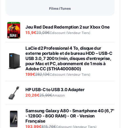
Films iTunes
Jeu Red Dead Redemption 2 sur Xbox One
15,9€
23,09€
Cdiscount (Vendeur Tiers)
LaCie d2 Professional 4 To, disque dur
externe portable et de bureau HDD – USB-C
USB 3.0, 7 200 tr/min, disques d'entreprise,
pour Mac et PC, abonnement de 1 mois à
Adobe CC (STHA4000800)
199€
282,13€
Cdiscount (Vendeur Tiers)
HP USB-C to USB 3.0 Adapter
20,26€
25,99€
Amazon
Samsung Galaxy A80 - Smartphone 4G (6,7''
- 128GO - 8GO RAM) - OR - Version
Française
193,99€
815,76€
Cdiscount (Vendeur Tiers)