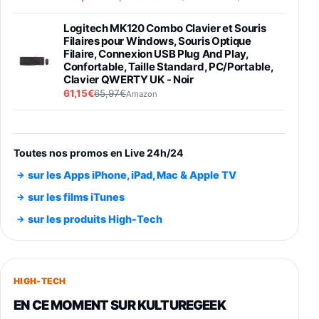
Logitech MK120 Combo Clavier et Souris
Filaires pour Windows, Souris Optique
Filaire, Connexion USB Plug And Play,
Confortable, Taille Standard, PC/Portable,
Clavier QWERTY UK - Noir
61,15€
65,97€
Amazon
PIONEER PLX-500 Blanche - Platine vinyle à
entraénement direct 3 vitesses (33-45-78
trs/min) avec pre-ampli intégré et port USB
Toutes nos promos en Live 24h/24
348,99€
384,71€
Amazon
sur les Apps iPhone, iPad, Mac & Apple TV
Smartphone SAMSUNG Galaxy S26 Ultra
sur les films iTunes
Noir 256Go
sur les produits High-Tech
891,99€
1199€
Fnac (Vendeur Tiers)
Smartphone SAMSUNG Galaxy S26+ Violet
256Go
HIGH-TECH
749,99€
1240,43€
Fnac (Vendeur Tiers)
EN CE MOMENT SUR KULTUREGEEK