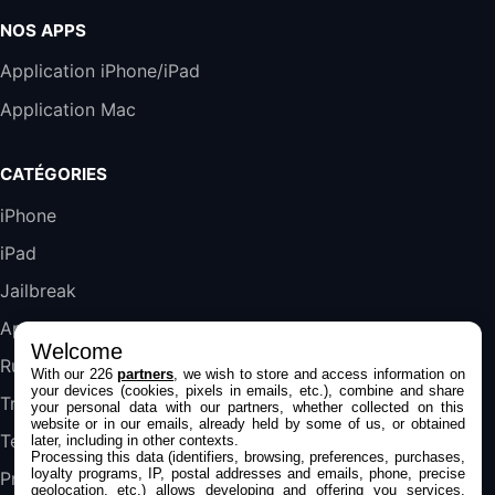
Harman Kardon SoundSticks 5 Haut-Parleur
Bluetooth, Noir
NOS APPS
289,47€
317,71€
Boulanger
Application iPhone/iPad
Galaxy S25 FE 6,7\" 5G Nano SIM 128 Go
Application Mac
Blanc
489,99€
647,51€
Fnac (Vendeur Tiers)
CATÉGORIES
DeLonghi ECAM290.22.b
iPhone
357,4€
389,7€
Cdiscount (Vendeur Tiers)
iPad
Jailbreak
Jeu FIFA 20 sur PC (code à télécharger)
45,98€
57,99€
Rue Du Commerce (Vendeur Tiers)
Applications
Welcome
Rumeurs
With our 226
partners
, we wish to store and access information on
your devices (cookies, pixels in emails, etc.), combine and share
Trucs & astuces
your personal data with our partners, whether collected on this
website or in our emails, already held by some of us, or obtained
Tests
later, including in other contexts.
Processing this data (identifiers, browsing, preferences, purchases,
loyalty programs, IP, postal addresses and emails, phone, precise
Promos
geolocation, etc.) allows developing and offering you services,