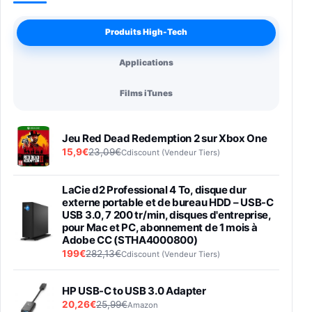
Produits High-Tech
Applications
Films iTunes
Jeu Red Dead Redemption 2 sur Xbox One
15,9€
23,09€
Cdiscount (Vendeur Tiers)
LaCie d2 Professional 4 To, disque dur
externe portable et de bureau HDD – USB-C
USB 3.0, 7 200 tr/min, disques d'entreprise,
pour Mac et PC, abonnement de 1 mois à
Adobe CC (STHA4000800)
199€
282,13€
Cdiscount (Vendeur Tiers)
HP USB-C to USB 3.0 Adapter
20,26€
25,99€
Amazon