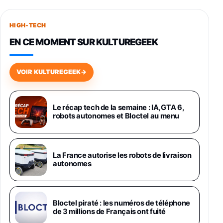
Smartphone SAMSUNG Galaxy S26+ Violet
256Go
HIGH-TECH
749,99€
1240,43€
Fnac (Vendeur Tiers)
EN CE MOMENT SUR KULTUREGEEK
Galaxy S26 256 Go Bleu
648,63€
834,71€
Fnac (Vendeur Tiers)
VOIR KULTUREGEEK
→
Samsung Galaxy Miracle Ultra, Smartphone
Android 5G avec Galaxy AI, 512 Go,
Chargeur Secteur Rapide 25W Inclus,
Le récap tech de la semaine : IA, GTA 6,
robots autonomes et Bloctel au menu
Smartphone déverrouillé, Noir, Version FR
1019€
1399€
Fnac (Vendeur Tiers)
Galaxy S26 Ultra 512 Go Bleu
La France autorise les robots de livraison
1019€
1399€
autonomes
Fnac (Vendeur Tiers)
Galaxy S26 Ultra 256 Go Violet
Bloctel piraté : les numéros de téléphone
892€
1199€
Fnac (Vendeur Tiers)
de 3 millions de Français ont fuité