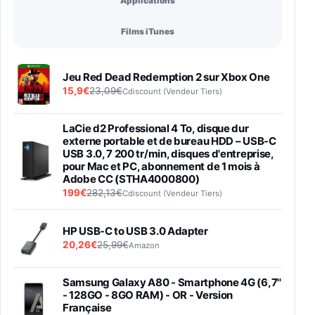
Applications
Films iTunes
Jeu Red Dead Redemption 2 sur Xbox One
15,9€
23,09€
Cdiscount (Vendeur Tiers)
LaCie d2 Professional 4 To, disque dur
externe portable et de bureau HDD – USB-C
USB 3.0, 7 200 tr/min, disques d'entreprise,
pour Mac et PC, abonnement de 1 mois à
Adobe CC (STHA4000800)
199€
282,13€
Cdiscount (Vendeur Tiers)
HP USB-C to USB 3.0 Adapter
20,26€
25,99€
Amazon
Samsung Galaxy A80 - Smartphone 4G (6,7''
- 128GO - 8GO RAM) - OR - Version
Française