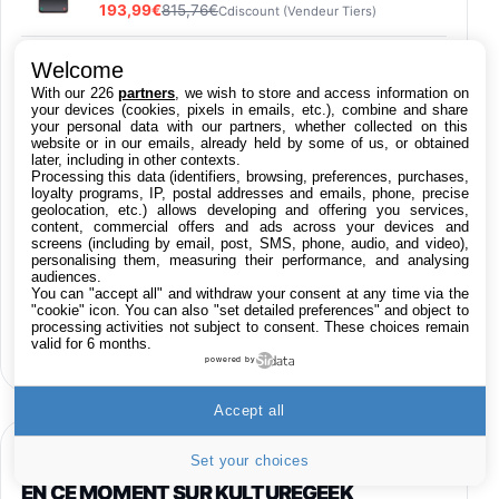
193,99€
815,76€
Cdiscount (Vendeur Tiers)
Logitech MK120 Combo Clavier et Souris
Welcome
Filaires pour Windows, Souris Optique
With our 226
partners
, we wish to store and access information on
Filaire, Connexion USB Plug And Play,
your devices (cookies, pixels in emails, etc.), combine and share
Confortable, Taille Standard, PC/Portable,
your personal data with our partners, whether collected on this
Clavier QWERTY UK - Noir
website or in our emails, already held by some of us, or obtained
later, including in other contexts.
61,15€
65,97€
Amazon
Processing this data (identifiers, browsing, preferences, purchases,
loyalty programs, IP, postal addresses and emails, phone, precise
PIONEER PLX-500 Blanche - Platine vinyle à
geolocation, etc.) allows developing and offering you services,
content, commercial offers and ads across your devices and
entraénement direct 3 vitesses (33-45-78
screens (including by email, post, SMS, phone, audio, and video),
trs/min) avec pre-ampli intégré et port USB
Toutes nos promos en Live 24h/24
personalising them, measuring their performance, and analysing
348,99€
384,71€
Amazon
audiences.
sur les Apps iPhone, iPad, Mac & Apple TV
You can "accept all" and withdraw your consent at any time via the
"cookie" icon
. You can also "set detailed preferences" and object to
Smartphone SAMSUNG Galaxy S26 Ultra
sur les films iTunes
processing activities not subject to consent. These choices remain
Noir 256Go
valid for 6 months.
sur les produits High-Tech
powered by
891,99€
1199€
Fnac (Vendeur Tiers)
Accept all
Smartphone SAMSUNG Galaxy S26+ Violet
256Go
HIGH-TECH
749,99€
1240,43€
Fnac (Vendeur Tiers)
Set your choices
EN CE MOMENT SUR KULTUREGEEK