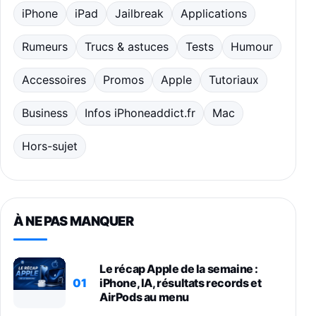
iPhone
iPad
Jailbreak
Applications
Rumeurs
Trucs & astuces
Tests
Humour
Accessoires
Promos
Apple
Tutoriaux
Business
Infos iPhoneaddict.fr
Mac
Hors-sujet
À NE PAS MANQUER
Le récap Apple de la semaine :
01
iPhone, IA, résultats records et
AirPods au menu